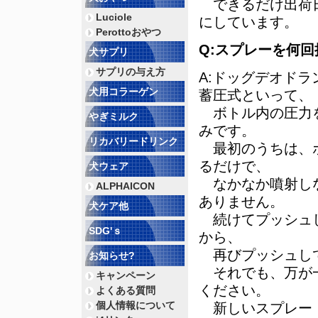
できるだけ出荷日
Luciole
にしています。
Perottoおやつ
Q:スプレーを何
犬サプリ
サプリの与え方
A:ドッグデオド
犬用コラーゲン
蓄圧式といって、
ボトル内の圧力を
やぎミルク
みです。
リカバリードリンク
最初のうちは、ボ
るだけで、
犬ウェア
なかなか噴射しな
ALPHAICON
ありません。
犬ケア他
続けてプッシュし
SDG'ｓ
から、
再びプッシュして
お知らせ?
それでも、万が一
キャンペーン
ください。
よくある質問
個人情報について
新しいスプレー・