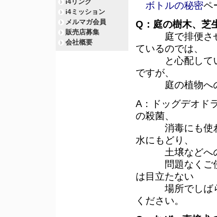
i4リンク
ボトルの秘密
ペ
i4ミッション
メルマガ会員
Q：庭の樹木、芝
販売店募集
庭で排便させて
会社概要
ているのでは、
と心配していま
ですが、
庭の植物への影
A：ドッグデオド
の殺菌、
消毒にも使われ
水にもどり、
土壌などへの環
問題なくご使用
は目立たない
場所でしばらく
ください。