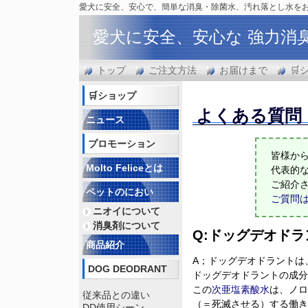
愛犬に安全、安心で、簡単な消臭・除菌水、汚れ落とし水を
愛犬に安全、安心な 強力消
トップ
ご注文方法
お届けまで
🛒
🛒ショップ
よくある質問
ニュース
プロモーション
皆様か
Molto Feliceとは
代表的
ご紹介
ペットのにおい
ご質問は
ニオイについて
消臭剤について
Q:ドッグデオド
商品紹介
A；ドッグデオドラントは
DOG DEODRANT
ドッグデオドラントの成分
この
次亜塩素酸水
は、ノロ
従来品との違い
（＝死滅させる）する働き
DD使用シーン