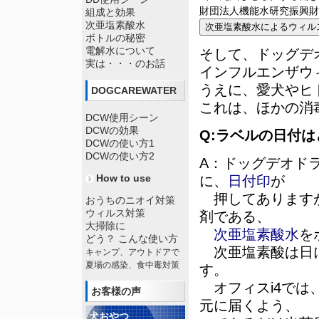
財団法人機能水研究振興財
組成と効果
次亜塩素酸水
ボトルの秘密
電解水について
そして、ドッグデ
実は・・・のお話
インフルエンザウ
うえに、愛犬やヒ
DOGCAREWATER
これは、ほかの消
DCW使用シーン
DCWの効果
Q:ラベルの日付
DCWの使い方1
DCWの使い方2
A：ドッグデオドラ
How to use
に、
日付印
が
押してありますが
おうちのニオイ対策
ウィルス対策
剤である、
大掃除に
次亜塩素酸水
を
どう？ こんな使い方
次亜塩素酸は日に
キャンプ、アウトドアで
夏場の感染、食中毒対策
す。
オフィスi4では
お客様の声
元に届くよう、
犬おやつ