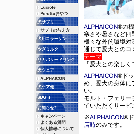
Luciole
Perottoおやつ
犬サプリ
ALPHAICON
®の
サプリの与え方
寒さや暑さなど四
犬用コラーゲン
様々な外的環境対
通じて愛犬とのコ
やぎミルク
テーマ
リカバリードリンク
「愛犬との楽しく
犬ウェア
ALPHAICON
®ド
ALPHAICON
め、愛犬の身体に
犬ケア他
い。
SDG'ｓ
モルト・フェリー
ていただくサービ
お知らせ?
キャンペーン
※
ALPHAICON
®
よくある質問
店時
のみです。
個人情報について