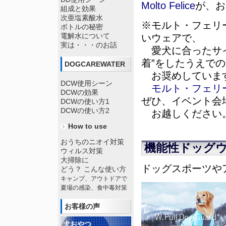
Molto Felice
が、お
組成と効果
次亜塩素酸水
※モルト・フェリ
ボトルの秘密
電解水について
いウェアで、
実は・・・のお話
愛犬に合ったサイ
着”をしたうえで
DOGCAREWATER
お奨めしていま
DCW使用シーン
モルト・フェリ
DCWの効果
ぜひ、イベント会
DCWの使い方1
DCWの使い方2
お越しください
How to use
おうちのニオイ対策
機能性ドッグ
ウィルス対策
大掃除に
ドッグスポーツや
どう？ こんな使い方
キャンプ、アウトドアで
夏場の感染、食中毒対策
お客様の声
犬おやつ