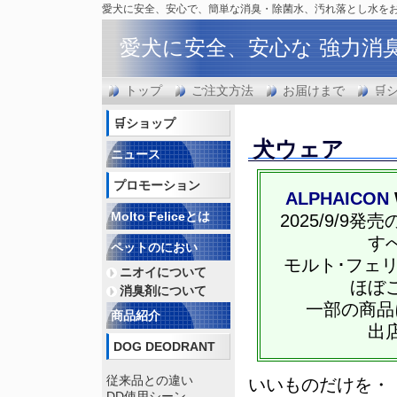
愛犬に安全、安心で、簡単な消臭・除菌水、汚れ落とし水を
愛犬に安全、安心な 強力消
トップ
ご注文方法
お届けまで
🛒
🛒ショップ
犬ウェア
ニュース
プロモーション
ALPHAICON
Molto Feliceとは
2025/9/
す
ペットのにおい
モルト･フェ
ニオイについて
ほぼ
消臭剤について
一部の商品
商品紹介
出
DOG DEODRANT
従来品との違い
いいものだけを・
DD使用シーン