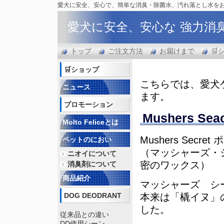
愛犬に安全、安心で、簡単な消臭・除菌水、汚れ落とし水を
愛犬に安全、安心な 強力消
トップ
ご注文方法
お届けまで
🛒
🛒ショップ
こちらでは、愛犬
ニュース
ます。
プロモーション
Mushers 
Molto Feliceとは
Mushers Secre
ペットのにおい
（マッシャーズ・
ニオイについて
密のワックス）
消臭剤について
商品紹介
マッシャーズ シ
DOG DEODRANT
本来は「橇イヌ」
した。
従来品との違い
DD使用シーン