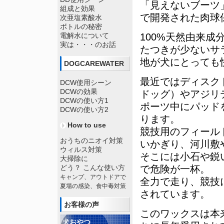
「見えないブーツ
組成と効果
で開発された肉球
次亜塩素酸水
ボトルの秘密
電解水について
100%天然由来成
実は・・・のお話
たつきが少ないサ
地が犬にとっても
DOGCAREWATER
最近ではディスク
DCW使用シーン
DCWの効果
ドッグ）やアジリ
DCWの使い方1
ポーツ中にパッド
DCWの使い方2
ります。
How to use
競技用のフィール
おうちのニオイ対策
いかぎり、河川敷
ウィルス対策
そこには小石や鋭
大掃除に
どう？ こんな使い方
で危険が一杯。
キャンプ、アウトドアで
全力で走り、競技
夏場の感染、食中毒対策
されています。
お客様の声
このワックスは本
犬おやつ