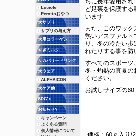
ちに長年愛用され
Luciole
ど足裏を保護する
Perottoおやつ
います。
犬サプリ
また、このワック
サプリの与え方
熱いアスファルト
犬用コラーゲン
り、冬の冷たい歩
やぎミルク
れたりする事を防
リカバリードリンク
すべてのスポーツ
冬・灼熱の真夏の
犬ウェア
ください。
ALPHAICON
犬ケア他
お試しサイズの60
SDG'ｓ
お知らせ?
キャンペーン
よくある質問
個人情報について
価格；60ｇ入り/2